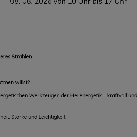
08. 08. 2026 von 10 Uhr bis 17 Uhr
neres Strahlen
atmen willst?
nergetischen Werkzeugen der Heilenergetik – kraftvoll un
it, Stärke und Leichtigkeit.