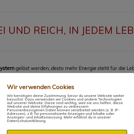
EI UND REICH, IN JEDEM L
system
gelöst werden, desto mehr Energie steht für die L
Herausforderungen des Lebens besser klarzukommen. Alle
Wir verwenden Cookies
Wir benötigen deine Zustimmung, bevor du unsere Website weiter
besuchst. Dazu verwenden wir Cookies und andere Technologien
m Monat
die neuen Herangehensweisen
ein und beschäftige
auf unserer Website. Diese sind wichtig, weil sie uns helfen, diese
Website und deine Erfahrungen zu verbessern.
Personenbezogenen Daten können verarbeitet werden (z. B. IP-
Adressen), z.B. für personalisierte Anzeigen und Inhalte oder
Anzeigen- und Inhaltsmessung. Mehr erfährst du in unserer
Datenschutzerklärung.
en Seminartage bauen aufeinander auf. Deshalb ist es be