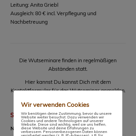
Leitung: Anita Griebl
Ausgleich: 80 € incl. Verpflegung und
Nachbetreuung
Die Wutseminare finden in regelmäßigen
Abständen statt.
Hier kannst Du kannst Dich mit dem
Kontaktformular für das Wutseminar anmelden.
Wir freuen uns auf Dich!
Wir verwenden Cookies
Wir benötigen deine Zustimmung, bevor du unsere
Sende uns eine E-Mail
Website weiter besuchst. Dazu verwenden wir
Cookies und andere Technologien auf unserer
Website. Diese sind wichtig, weil sie uns helfen,
Name
*
diese Website und deine Erfahrungen zu
verbessern. Personenbezogenen Daten können
verarbeitet werden (z. B. IP-Adressen), z.B. für