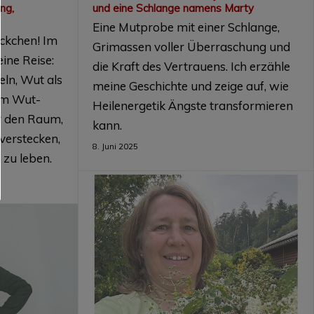
ng,
und eine Schlange namens Marty
Eine Mutprobe mit einer Schlange,
ckchen! Im
Grimassen voller Überraschung und
ine Reise:
die Kraft des Vertrauens. Ich erzähle
ln, Wut als
meine Geschichte und zeige auf, wie
 Im Wut-
Heilenergetik Ängste transformieren
ir den Raum,
kann.
verstecken,
8. Juni 2025
 zu leben.