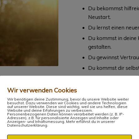
Du bekommst hilfreic
Neustart.
Du lernst einen neu
Du kommst in deine 
gestalten.
Du gewinnst Vertraue
Du kommst dir selbst
Wir verwenden Cookies
Wir benötigen deine Zustimmung, bevor du unsere Website weiter
besuchst. Dazu verwenden wir Cookies und andere Technologien
auf unserer Website. Diese sind wichtig, weil sie uns helfen, diese
Warum ich Menschen
Website und deine Erfahrungen zu verbessern.
Personenbezogenen Daten können verarbeitet werden (z. B. IP-
und emotionaler Frei
Adressen), z.B. für personalisierte Anzeigen und Inhalte oder
Anzeigen- und Inhaltsmessung. Mehr erfährst du in unserer
Datenschutzerklärung.
Energiearbeit ist seit ü
Reise hat mir geholfen,