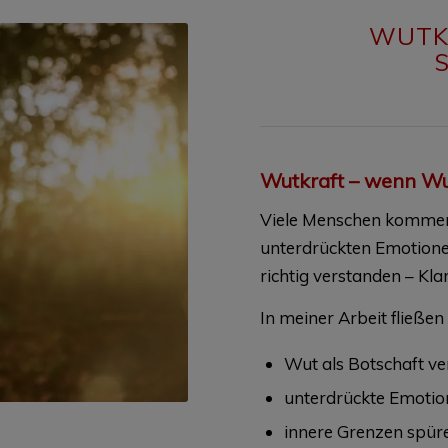
WUTK
Wutkraft – wenn Wut
Viele Menschen kommen 
unterdrückten Emotionen
richtig verstanden – Kla
In meiner Arbeit fließe
Wut als Botschaft ve
unterdrückte Emotion
innere Grenzen spür