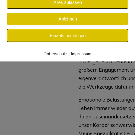
Alles zulassen
Selbstliebe wiederzufin
ich in Fülle, Gesundheit
Ablehnen
kaum vorstellbar war. F
ausgebrannt und leer un
Einzeln bestätigen
Hintergrund.
Das Wissen und die Erfa
|
Datenschutz
Impressum
habe, gebe ich heute in
großem Engagement unte
eigenverantwortlich und
die Werkzeuge dafür in
Emotionale Belastungen
Leben immer wieder auf 
ihnen auseinandersetzen
unser Körper schwerwi
Meine Spezialität ist es