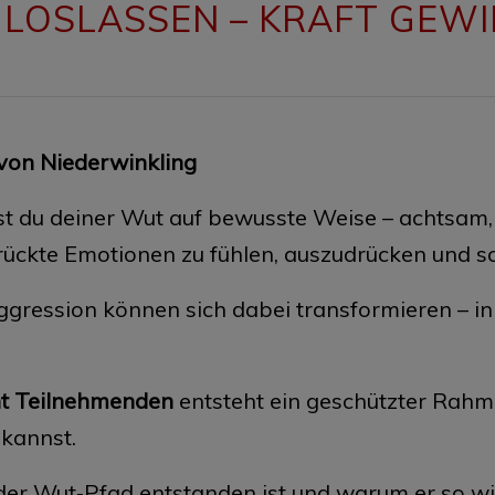
LOSLASSEN – KRAFT GEW
von Niederwinkling
du deiner Wut auf bewusste Weise – achtsam, kr
ückte Emotionen zu fühlen, auszudrücken und sch
ggression können sich dabei transformieren – in
ht Teilnehmenden
entsteht ein geschützter Rahm
 kannst.
der Wut‑Pfad entstanden ist und warum er so wir