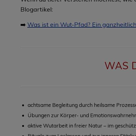
Blogartikel:
➡️
Was ist ein Wut‑Pfad? Ein ganzheitli
WAS 
achtsame Begleitung durch heilsame Prozess
Übungen zur Körper‑ und Emotionswahrne
aktive Wutarbeit in freier Natur – im gesch
Rituale zum Loslassen und zur inneren Stärk