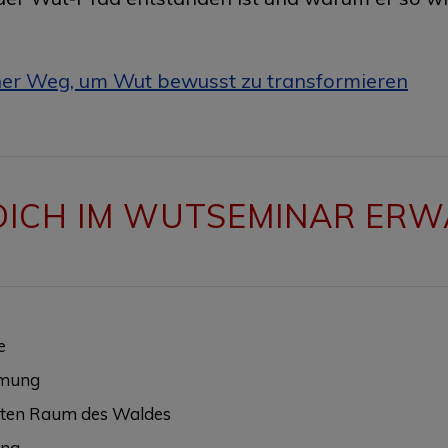
cher Weg, um Wut bewusst zu transformieren
DICH IM WUTSEMINAR ERW
e
hmung
ützten Raum des Waldes
ung