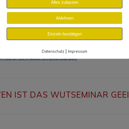
Alles zulassen
rgie.
Ablehnen
it sind für echte Veränderung – an alle, die spüren, dass 
 sich herumtragen möchten.
Einzeln bestätigen
die Hintergründe des Wut‑Pfads findest du hier:
|
Datenschutz
Impressum
on durch bewusste Emotionsarbeit
EN IST DAS WUTSEMINAR GEE