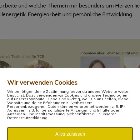
h arbeite und welche Themen mir besonders am Herzen lieg
ilenergetik, Energiearbeit und persönliche Entwicklung.
Wir verwenden Cookies
Wir benötigen deine Zustimmung, bevor du unsere Website weiter
besuchst. Dazu verwenden wir Cookies und andere Technologien
auf unserer Website. Diese sind wichtig, weil sie uns helfen, diese
Website und deine Erfahrungen zu verbessern.
Personenbezogenen Daten können verarbeitet werden (z. B. IP-
Adressen), z.B. für personalisierte Anzeigen und Inhalte oder
Anzeigen- und Inhaltsmessung. Mehr erfährst du in unserer
Datenschutzerklärung.
 Interview für TCS
„Mehr Lebensenergie und Leb
Erkenntnisse im Interview der
nterview geht es um
Frauenkonferenz“
Alles zulassen
erfolge im
"Mehr Lebensenergie und