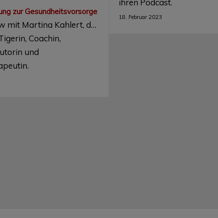
ihren Podcast.
ung zur Gesundheitsvorsorge
18. Februar 2023
ew mit Martina Kahlert, der
igerin, Coachin,
Autorin und
apeutin.