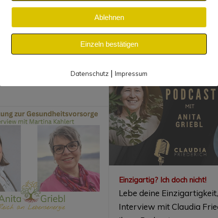
ramm The Content
Lebensqualität: Erkenntni
Ablehnen
ine Erfahrungen geben
Interview der Frauenkonf
n meine Blogarbeit und
25. Juni 2024
Einzeln bestätigen
 andere
rInnen und
|
Datenschutz
Impressum
en.
Einzigartig? Ich doch nicht!
Lebe deine Einzigartigkeit,
Interview mit Claudia Frie