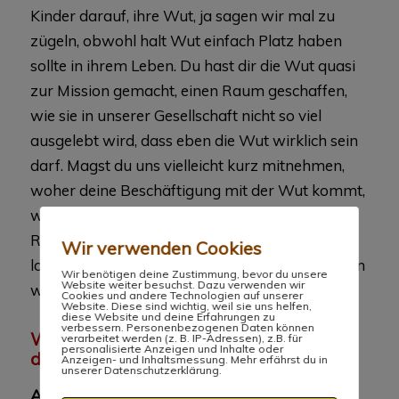
Kinder darauf, ihre Wut, ja sagen wir mal zu
zügeln, obwohl halt Wut einfach Platz haben
sollte in ihrem Leben. Du hast dir die Wut quasi
zur Mission gemacht, einen Raum geschaffen,
wie sie in unserer Gesellschaft nicht so viel
ausgelebt wird, dass eben die Wut wirklich sein
darf. Magst du uns vielleicht kurz mitnehmen,
woher deine Beschäftigung mit der Wut kommt,
wie du dazu gekommen bist, genau diesen
Raum zu schaffen für Menschen, die ihre Wut
Wir verwenden Cookies
loslassen und sich noch mal damit konfrontieren
Wir benötigen deine Zustimmung, bevor du unsere
Website weiter besuchst. Dazu verwenden wir
wollen?
Cookies und andere Technologien auf unserer
Website. Diese sind wichtig, weil sie uns helfen,
diese Website und deine Erfahrungen zu
verbessern. Personenbezogenen Daten können
Woher kommt deine Beschäftigung mit
verarbeitet werden (z. B. IP-Adressen), z.B. für
personalisierte Anzeigen und Inhalte oder
der Wut?
Anzeigen- und Inhaltsmessung. Mehr erfährst du in
unserer Datenschutzerklärung.
Anita