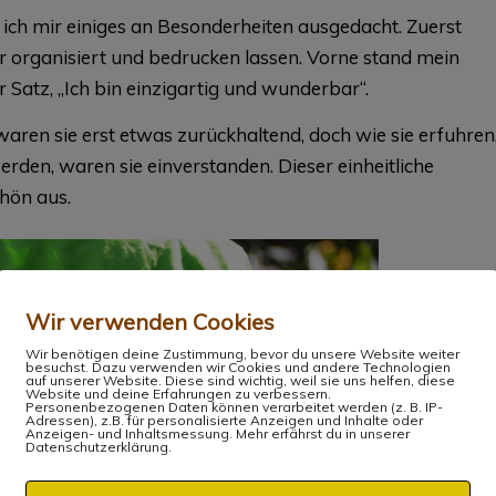
 ich mir einiges an Besonderheiten ausgedacht. Zuerst
er organisiert und bedrucken lassen. Vorne stand mein
 Satz, „Ich bin einzigartig und wunderbar“.
 waren sie erst etwas zurückhaltend, doch wie sie erfuhren
rden, waren sie einverstanden. Dieser einheitliche
hön aus.
Wir verwenden Cookies
Wir benötigen deine Zustimmung, bevor du unsere Website weiter
besuchst. Dazu verwenden wir Cookies und andere Technologien
auf unserer Website. Diese sind wichtig, weil sie uns helfen, diese
Website und deine Erfahrungen zu verbessern.
Personenbezogenen Daten können verarbeitet werden (z. B. IP-
Adressen), z.B. für personalisierte Anzeigen und Inhalte oder
Anzeigen- und Inhaltsmessung. Mehr erfährst du in unserer
Datenschutzerklärung.