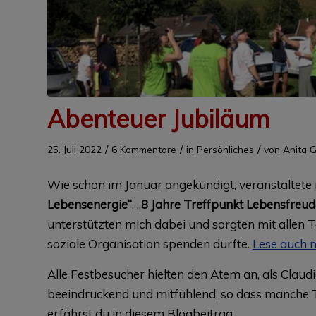
Abenteuer Jubiläum
/
/
/
25. Juli 2022
6 Kommentare
in
Persönliches
von
Anita G
Wie schon im Januar angekündigt, veranstaltete i
Lebensenergie“
, „
8 Jahre Treffpunkt Lebensfreud
unterstützten mich dabei und sorgten mit allen T
soziale Organisation spenden durfte.
Lese auch m
Alle Festbesucher hielten den Atem an, als Claudi
beeindruckend und mitfühlend, so dass manche T
erfährst du in diesem Blogbeitrag.