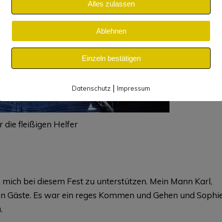
Alles zulassen
Ablehnen
Einzeln bestätigen
|
Datenschutz
Impressum
r die fleißigen Helfer
mich bei diesem Fest zu unterstützen. Mein Mann Karl,
elen Gäste. Es war ein reges Kommen und Gehen und Sophi
.