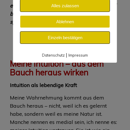
entsteht Veränderung, die nicht nur im Kopf
Alles zulassen
bleibt, sondern tief im Herzen und im Leben
spürbar wird.
Ablehnen
Einzeln bestätigen
|
Datenschutz
Impressum
Meine Intuition – aus dem
Bauch heraus wirken
Intuition als lebendige Kraft
Meine Wahrnehmung kommt aus dem
Bauch heraus – nicht, weil ich es gelernt
habe, sondern weil es meine Natur ist.
Manche nennen es medial sein, ich nenne es: