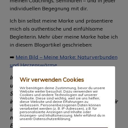
meinen Coachings, Seminaren – und in jeder
individuellen Begegnung mit dir.
Ich bin selbst meine Marke und präsentiere
mich als authentische und einfühlsame
Begleiterin. Mehr über meine Marke habe ich
in diesem Blogartikel geschrieben:
➡️
Mein Bild – Meine Marke: Naturverbunden
und Herzenswärme
In meiner Arbeit als Heilenergetikerin
Wir verwenden Cookies
unterstütze ich Veränderungswillige,
Wir benötigen deine Zustimmung, bevor du unsere
Website weiter besuchst. Dazu verwenden wir
Selbstständige und Unternehmerinnen
Cookies und andere Technologien auf unserer
Website. Diese sind wichtig, weil sie uns helfen,
intuitiv und tiefgehend. Gemeinsam lösen wir
diese Website und deine Erfahrungen zu
verbessern. Personenbezogenen Daten können
innere Blockaden und finden Klarheit für
verarbeitet werden (z. B. IP-Adressen), z.B. für
personalisierte Anzeigen und Inhalte oder
Anzeigen- und Inhaltsmessung. Mehr erfährst du in
mutige Schritte – in der Natur, mit
unserer Datenschutzerklärung.
Energiearbeit und echter Begleitung. So