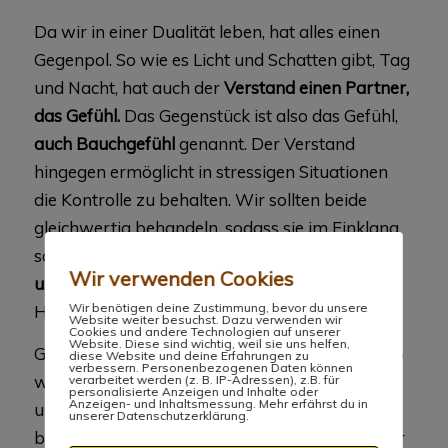
Da wir in einer Dualität leben, hat alles einen
Gegenpol. So wie es Licht und Schatten gibt, Tag
und Nacht, hat auch der
Verstand einen Partner,
das Gefühl.
Das Gegenstück ist also das Gefühl,
auch Bauchgefühl
genannt. Der Verstand
hingegen ermöglicht in stressigen Situationen
die Kontrolle zu behalten. Wir sollten beide
gleichwertig behandeln, sodass sie im Einklang
schwingen. Sie
arbeiten auf eine komplexe Art
Wir verwenden Cookies
und Weise zusammen
, um Entscheidungen und
Wir benötigen deine Zustimmung, bevor du unsere
Handlungen zu beeinflussen.
Website weiter besuchst. Dazu verwenden wir
Cookies und andere Technologien auf unserer
Website. Diese sind wichtig, weil sie uns helfen,
Gefühle, besonders die
spontane Intuition,
ist so
diese Website und deine Erfahrungen zu
verbessern. Personenbezogenen Daten können
wertvoll, wenn es um schnelle Reaktionen geht
verarbeitet werden (z. B. IP-Adressen), z.B. für
personalisierte Anzeigen und Inhalte oder
Anzeigen- und Inhaltsmessung. Mehr erfährst du in
und wenn diese auf Wissen von Erfahrungen
unserer Datenschutzerklärung.
basieren. Vor allem, wenn es um unsichere oder