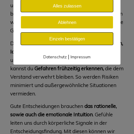
unbekannte Situationen geht, kann die Intuition
Alles zulassen
besonders hilfreich sein. Mit der Intuition können
wir
unausgesprochene Signale erkennen
und die
Ablehnen
Gefühle anderer Menschen verstehen.
Einzeln bestätigen
Die eigene Intuition hilft bei
kreativen Prozessen,
Ideen und Eingebungen
, diese zu empfangen
|
Datenschutz
Impressum
und umzusetzen. Durch dein Bauchgefühl
kannst du
Gefahren frühzeitig erkennen,
die dem
Verstand verwehrt bleiben. So werden Risiken
minimiert und außergewöhnliche Situationen
vermieden.
Gute Entscheidungen brauchen
das rationelle,
sowie auch die emotionale Intuition
. Gefühle
leiten uns durch körperliche Signale in der
Entscheidungsfindung. Mit diesen können wir