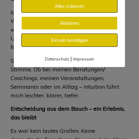
Alles zulassen
Ich stand vor einer Entscheidung – sicherer
Weg oder mutiger Sprung? Mein Verstand
Ablehnen
war skeptisch. Aber mein Bauch sagte:
Geh.
Und ich ging. Heute nenne ich das, was ich
Einzeln bestätigen
fand: meine Lebensenergie.
|
Datenschutz
Impressum
Seitdem vertraue ich meiner inneren
Stimme. Ob bei meinen Beratungen/
Coachings, meinen Veranstaltungen,
Seminaren oder im Alltag – Intuition führt
mich leichter, klarer, tiefer.
Entscheidung aus dem Bauch – ein Erlebnis,
das bleibt
Es war kein lautes Grollen. Keine