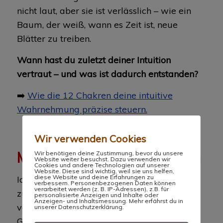
nicht laut, aber sie ist verlässlich – wie ein
Baum, der weiß, wann es Zeit ist, neue
Blätter zu treiben.
Wann hast du zuletzt deiner Intuition
vertraut – und was ist dadurch entstanden?
➡️
Wie die 12 Chakren deine intuitive
Wahrnehmung präzise steuern.
Wir verwenden Cookies
Meine Erfahrung mit Intuition
Wir benötigen deine Zustimmung, bevor du unsere
Website weiter besuchst. Dazu verwenden wir
Cookies und andere Technologien auf unserer
Website. Diese sind wichtig, weil sie uns helfen,
diese Website und deine Erfahrungen zu
Ich erinnere mich an den Moment, als ich
verbessern. Personenbezogenen Daten können
verarbeitet werden (z. B. IP-Adressen), z.B. für
zum ersten Mal bewusst meiner Intuition
personalisierte Anzeigen und Inhalte oder
Anzeigen- und Inhaltsmessung. Mehr erfährst du in
vertraute. Keine Fakten. Nur ein klares
unserer Datenschutzerklärung.
Gefühl:
Das ist richtig.