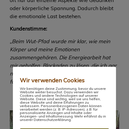
oft nur auf einzelne Aspekte wie Gedanken
oder körperliche Spannung. Dadurch bleibt
die emotionale Last bestehen.
Kundenstimme:
„Beim Wut-Pfad wurde mir klar, wie mein
Körper und meine Emotionen
zusammengehören. Die Energiearbeit hat
mir geholfen, Blockaden zu lösen, die ich gar
nicht bewusst wahrgenommen hatte. Jetzt
Wir verwenden Cookies
fühle ich mich viel leichter.“ –
Claudia
Wir benötigen deine Zustimmung, bevor du unsere
Website weiter besuchst. Dazu verwenden wir
Cookies und andere Technologien auf unserer
Website. Diese sind wichtig, weil sie uns helfen,
diese Website und deine Erfahrungen zu
verbessern. Personenbezogenen Daten können
verarbeitet werden (z. B. IP-Adressen), z.B. für
personalisierte Anzeigen und Inhalte oder
Anzeigen- und Inhaltsmessung. Mehr erfährst du in
unserer Datenschutzerklärung.