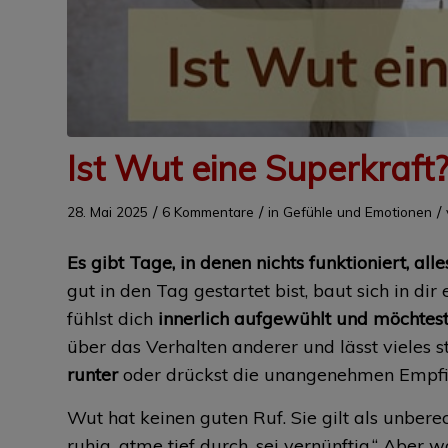
Ist Wut eine Superkraft
/
/
/
28. Mai 2025
6 Kommentare
in
Gefühle und Emotionen
Es gibt Tage, in denen nichts funktioniert, al
gut in den Tag gestartet bist, baut sich in dir
fühlst dich
innerlich aufgewühlt und möchtes
über das Verhalten anderer und lässt vieles st
runter
oder drückst die unangenehmen Empf
Wut hat keinen guten Ruf. Sie gilt als unberec
ruhig, atme tief durch, sei vernünftig.“ Aber