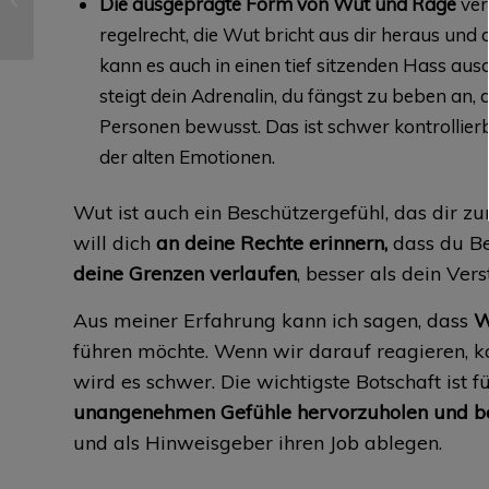
Die ausgeprägte Form von Wut und Rage
ver
regelrecht, die Wut bricht aus dir heraus und 
kann es auch in einen tief sitzenden Hass a
steigt dein Adrenalin, du fängst zu beben an,
Personen bewusst. Das ist schwer kontrollier
der alten Emotionen.
Wut ist auch ein Beschützergefühl, das dir zur
will dich
an deine Rechte erinnern,
dass du Be
deine Grenzen verlaufen
, besser als dein Ver
Aus meiner Erfahrung kann ich sagen, dass
W
führen möchte. Wenn wir darauf reagieren, 
wird es schwer. Die wichtigste Botschaft ist f
unangenehmen Gefühle hervorzuholen und b
und als Hinweisgeber ihren Job ablegen.