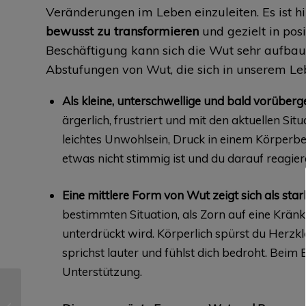
Veränderungen im Leben einzuleiten. Es ist hil
bewusst zu transformieren
und gezielt in po
Beschäftigung kann sich die Wut sehr aufbau
Abstufungen von Wut, die sich in unserem Le
Als kleine, unterschwellige und bald vorüber
ärgerlich, frustriert und mit den aktuellen Si
leichtes Unwohlsein, Druck in einem Körperb
etwas nicht stimmig ist und du darauf reagiere
Eine mittlere Form von Wut zeigt sich als st
bestimmten Situation, als Zorn auf eine Krän
unterdrückt wird. Körperlich spürst du Herzklo
sprichst lauter und fühlst dich bedroht. Beim
Unterstützung.
Ich habe JA gesagt