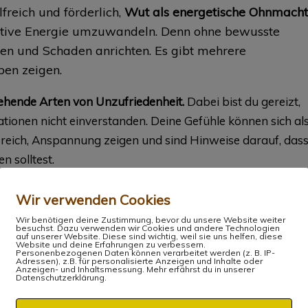
freich und förderlich,
Wut als energetische Ohnmacht
sitive Energie umzuwandeln. Denn ohne bewusste
en und Schaden anrichten. Es gibt mehrere
ben zeigen.
gehende Arten von Unzufriedenheit.
Dabei bist du gereizt,
tuationen nicht einverstanden. Deine Gefühle können sich al
ereich, Anspannung zeigen und sind Hinweise darauf, das
n solltest.
arke emotionale Reaktion von Wut und Ärger
in einer
Wir verwenden Cookies
kung oder Groll über ein vergangenes Unrecht, das stark
Wir benötigen deine Zustimmung, bevor du unsere Website weiter
besuchst. Dazu verwenden wir Cookies und andere Technologien
pfen, angespannte Fäuste, Hitze steigt dir auf, du
auf unserer Website. Diese sind wichtig, weil sie uns helfen, diese
Website und deine Erfahrungen zu verbessern.
 Bearbeiten dieser belastenden Emotionen empfehle ich dir
Personenbezogenen Daten können verarbeitet werden (z. B. IP-
Adressen), z.B. für personalisierte Anzeigen und Inhalte oder
Anzeigen- und Inhaltsmessung. Mehr erfährst du in unserer
Datenschutzerklärung.