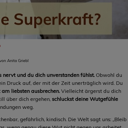
?
von
Anita Griebl
les nervt und du dich unverstanden fühlst.
Obwohl du
 ein Druck auf, der mit der Zeit unerträglich wird. Du
t am liebsten ausbrechen.
Vielleicht ärgerst du dich
ill über dich ergehen,
schluckst deine Wutgefühle
indungen weg.
henbar, gefährlich, kindisch. Die Welt sagt uns: „Bleib
 was, wenn genau diese Wut nicht gegen uns arbeitet,