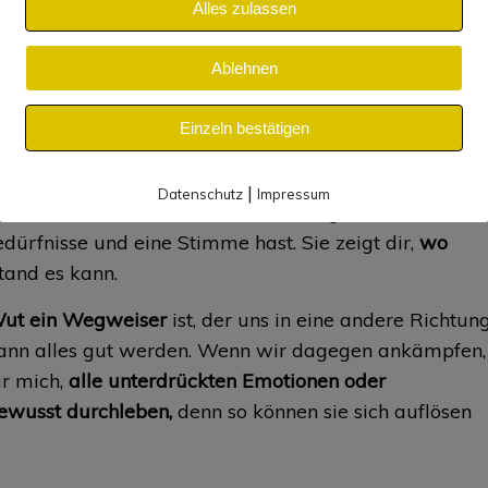
letzt alles, was im Weg steht. Ein Jähzorn überkommt dic
Alles zulassen
du hegst Rachegelüste. Wenn sich viel in dir aufgestaut hat
usarten, mit dem Wunsch jemandem zu schaden. Dabei
Ablehnen
 du schreist jemanden an, wirfst Gegenstände oder verletzt
bar und braucht eine professionelle Begleitung zum Lösen
Einzeln bestätigen
|
Datenschutz
Impressum
 Seite steht, wenn du dich selbst vergessen hast. Es
dürfnisse und eine Stimme hast. Sie zeigt dir,
wo
stand es kann.
ut ein Wegweiser
ist, der uns in eine andere Richtun
kann alles gut werden. Wenn wir dagegen ankämpfen,
ür mich,
alle unterdrückten Emotionen oder
ewusst durchleben,
denn so können sie sich auflösen