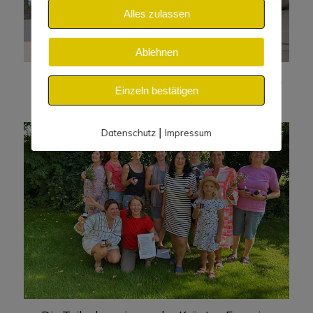
Alles zulassen
Ablehnen
Die hergestellten Produkte einer Teilnehmerin,
Einzeln bestätigen
die sie mit nach Hause nehmen konnte.
|
Datenschutz
Impressum