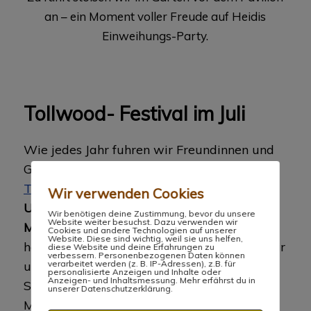
an – ein Moment voller Freude auf Heidis
Einweihungs-Party.
Tollwood- Festival im Juli
Wie jedes Jahr fuhren wir Freundinnen und
Geschäftspartnerinnen gemeinsam
zum
Tollwood Festival
nach München.
Wir verwenden Cookies
Unsere bunten Hüte sind inzwischen unser
Wir benötigen deine Zustimmung, bevor du unsere
Website weiter besuchst. Dazu verwenden wir
Markenzeichen
. Wer noch keinen Palmhut
Cookies und andere Technologien auf unserer
Website. Diese sind wichtig, weil sie uns helfen,
hatte, bekam einen verpasst. So verlieren wir
diese Website und deine Erfahrungen zu
verbessern. Personenbezogenen Daten können
uns nie in der Menge.
verarbeitet werden (z. B. IP-Adressen), z.B. für
personalisierte Anzeigen und Inhalte oder
Anzeigen- und Inhaltsmessung. Mehr erfährst du in
Schon die Zugfahrt hin und zurück ist jedes
unserer Datenschutzerklärung.
Mal ein eigenes kleines Abenteuer.
Viel